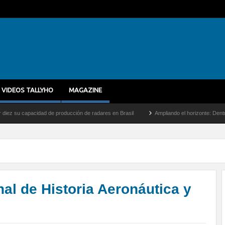
VIDEOS TALLYHO
MAGAZINE
cidad de producción de radares en Brasil
Ampliando el horizonte: Dentro del vuelo d
al de Historia Aeronáutica y