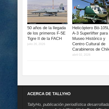
50 años de la llegada
Helicóptero Bö-105
de los primeros F-5E
A-3 Superlifter para 
Tigre II de la FACH
Museo Histórico y
Centro Cultural de
julio 26, 2026
Carabineros de Chil
abril 02, 2026
ACERCA DE TALLYHO
TallyHo, publicación periodística desarrollad