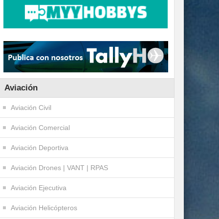
Aviación
Aviación Civil
Aviación Comercial
Aviación Deportiva
Aviación Drones | VANT | RPAS
Aviación Ejecutiva
Aviación Helicópteros