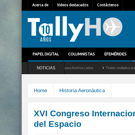
Acerca de
Videos destacados
Contáctenos
PAPEL DIGITAL
COLUMNISTAS
EFEMÉRIDES
NOTICIAS
omo nuevo Director General para América Latina
Thales multiplica por diez su capa
Home
Historia Aeronáutica
XVI Congreso Internacion
del Espacio