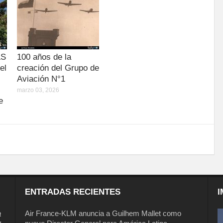
LS
100 años de la
el
creación del Grupo de
Aviación N°1
marzo 03, 2026
e
ENTRADAS RECIENTES
I
a
Air France-KLM anuncia a Guilhem Mallet como