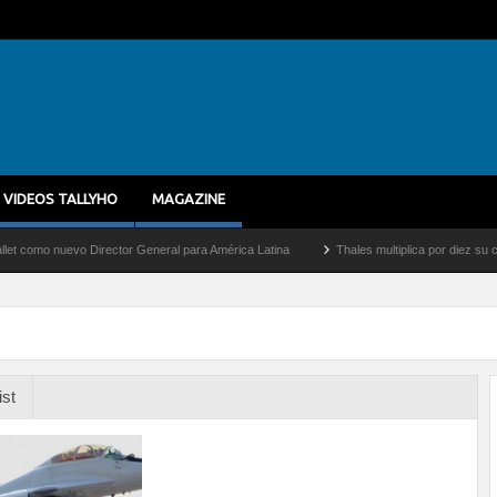
VIDEOS TALLYHO
MAGAZINE
 nuevo Director General para América Latina
Thales multiplica por diez su capacida
ist