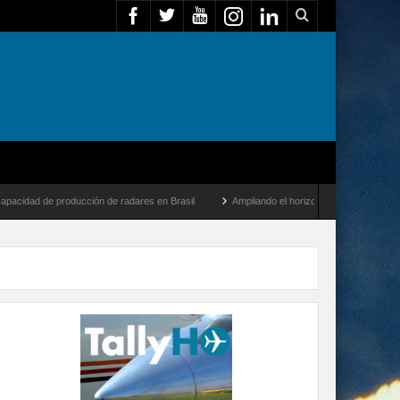
d de producción de radares en Brasil
Ampliando el horizonte: Dentro del vuelo de de