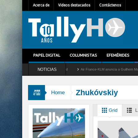
Acerca de
Videos destacados
Contáctenos
PAPEL DIGITAL
COLUMNISTAS
EFEMÉRIDES
NOTICIAS
retira del servicio al C-2 Greyhound
Air France-KLM anuncia a Guilhem Mallet como
Zhukóvskiy
Home
Grid
L