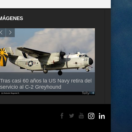
MÁGENES
Air France-KLM anuncia a Guilhem
Thales multipl
Tras casi 60 años la US Navy retira del
Mallet como nuevo Director General
capacidad de 
servicio al C-2 Greyhound
para América Latina
en Brasil