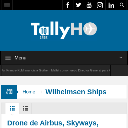
Menu
France-KLM anuncia a Guilhem Mallet como nuevo Director General para América Latina
8000 de Bombardier establece un nuevo récord de velocidad entre Los Ángeles y Farnboroug
Wilhelmsen Ships
Home
Services
Drone de Airbus, Skyways,