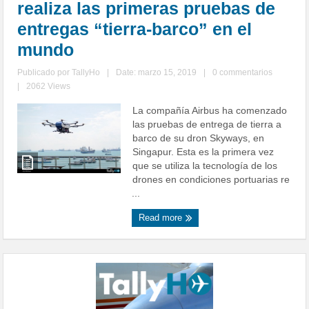
realiza las primeras pruebas de
entregas “tierra-barco” en el
mundo
Publicado por
TallyHo
|
Date: marzo 15, 2019
|
0 commentarios
|
2062 Views
La compañía Airbus ha comenzado
las pruebas de entrega de tierra a
barco de su dron Skyways, en
Singapur. Esta es la primera vez
que se utiliza la tecnología de los
drones en condiciones portuarias re
...
Read more