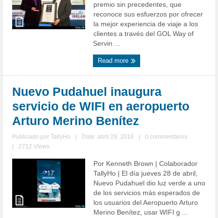
premio sin precedentes, que
reconoce sus esfuerzos por ofrecer
la mejor experiencia de viaje a los
clientes a través del GOL Way of
Servin ...
Read more
Nuevo Pudahuel inaugura
servicio de WIFI en aeropuerto
Arturo Merino Benítez
Publicado por
TallyHo
|
Date: abril 29, 2016
|
0 commentarios
|
2712 Views
Por Kenneth Brown | Colaborador
TallyHo | El día jueves 28 de abril,
Nuevo Pudahuel dio luz verde a uno
de los servicios más esperados de
los usuarios del Aeropuerto Arturo
Merino Benítez, usar WIFI g ...