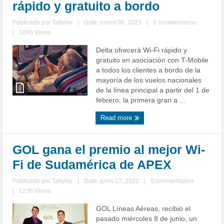
rápido y gratuito a bordo
Publicado por
TallyHo
|
Date: enero 06, 2023
|
0 commentarios
|
1096 Views
Delta ofrecerá Wi-Fi rápido y
gratuito en asociación con T-Mobile
a todos los clientes a bordo de la
mayoría de los vuelos nacionales
de la línea principal a partir del 1 de
febrero, la primera gran a ...
Read more
GOL gana el premio al mejor Wi-
Fi de Sudamérica de APEX
Publicado por
TallyHo
|
Date: junio 17, 2022
|
0 commentarios
|
1236 Views
GOL Líneas Aéreas, recibió el
pasado miércoles 8 de junio, un