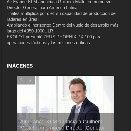
Air France-KLM anuncia a Guilhem Mallet como nuevo
Director General para América Latina
Thales multiplica por diez su capacidad de producción de
radares en Brasil
Ampliando el horizonte: Dentro del vuelo de desarrollo más
largo del A350-1000ULR
EKOLOT presentó ZEUS PHOENIX PX-100 para
operaciones tácticas y las misiones críticas
IMÁGENES
Air France-KLM anuncia a Guilhem
Thale
ra del
Mallet como nuevo Director General
capac