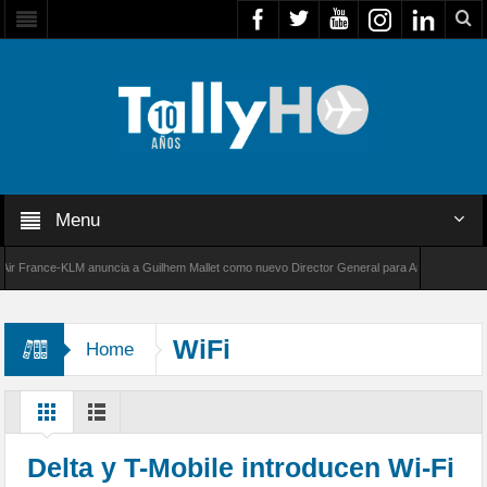
Menu
rance-KLM anuncia a Guilhem Mallet como nuevo Director General para América Latina
00 de Bombardier establece un nuevo récord de velocidad entre Los Ángeles y Farnborough
WiFi
Home
Delta y T-Mobile introducen Wi-Fi