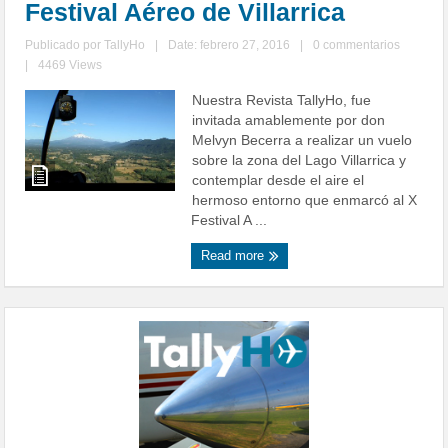
Festival Aéreo de Villarrica
Publicado por
TallyHo
|
Date: febrero 27, 2016
|
0 commentarios
|
4469 Views
Nuestra Revista TallyHo, fue
invitada amablemente por don
Melvyn Becerra a realizar un vuelo
sobre la zona del Lago Villarrica y
contemplar desde el aire el
hermoso entorno que enmarcó al X
Festival A ...
Read more