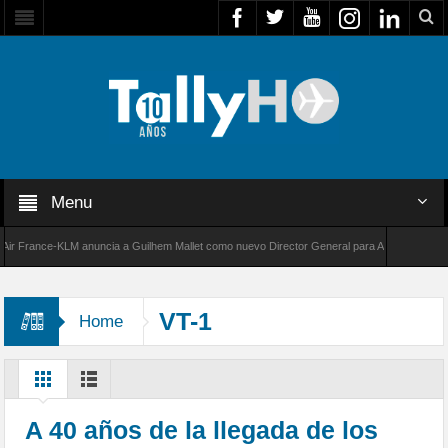
Menu
France-KLM anuncia a Guilhem Mallet como nuevo Director General para América Latina
000 de Bombardier establece un nuevo récord de velocidad entre Los Ángeles y Farnboroug
VT-1
Home
A 40 años de la llegada de los