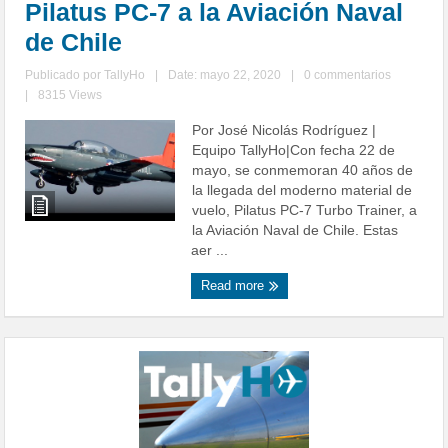
Pilatus PC-7 a la Aviación Naval
de Chile
Publicado por
TallyHo
|
Date: mayo 22, 2020
|
0 commentarios
|
8315 Views
Por José Nicolás Rodríguez |
Equipo TallyHo|Con fecha 22 de
mayo, se conmemoran 40 años de
la llegada del moderno material de
vuelo, Pilatus PC-7 Turbo Trainer, a
la Aviación Naval de Chile. Estas
aer ...
Read more