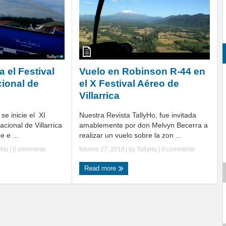
 el Festival
Vuelo en Robinson R-44 en
cional de
el X Festival Aéreo de
Villarrica
se inicie el XI
Nuestra Revista TallyHo, fue invitada
acional de Villarrica
amablemente por don Melvyn Becerra a
e e ...
realizar un vuelo sobre la zon ...
yHo
|
0 comments
febrero 27, 2016
| by
TallyHo
|
0 comments
Read more