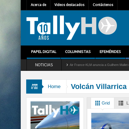
Acerca de
Videos destacados
Contáctenos
PAPEL DIGITAL
COLUMNISTAS
EFEMÉRIDES
NOTICIAS
a del servicio al C-2 Greyhound
Air France-KLM anuncia a Guilhem Mallet como nuev
Volcán Villarrica
Home
Grid
L