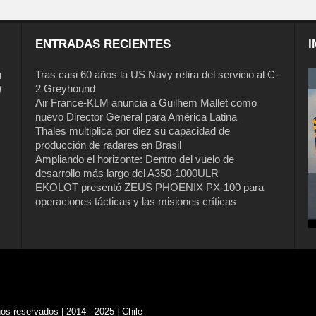
ENTRADAS RECIENTES
I
a
Tras casi 60 años la US Navy retira del servicio al C-
2 Greyhound
l
Air France-KLM anuncia a Guilhem Mallet como
nuevo Director General para América Latina
Thales multiplica por diez su capacidad de
producción de radares en Brasil
Ampliando el horizonte: Dentro del vuelo de
desarrollo más largo del A350-1000ULR
EKOLOT presentó ZEUS PHOENIX PX-100 para
Tras casi 60 años la US Navy retira del
operaciones tácticas y las misiones críticas
servicio al C-2 Greyhound
s reservados | 2014 - 2025 | Chile