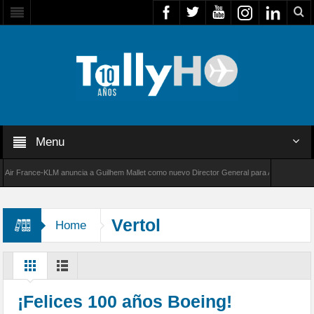
Menu
 France-KLM anuncia a Guilhem Mallet como nuevo Director General para América Latina
8000 de Bombardier establece un nuevo récord de velocidad entre Los Ángeles y Farnborou
Vertol
Home
¡Felices 100 años Boeing!