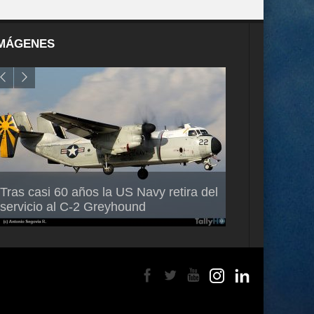
MÁGENES
Air France-KLM anuncia a Guilhem
Thales multipl
Tras casi 60 años la US Navy retira del
Mallet como nuevo Director General
capacidad de 
servicio al C-2 Greyhound
para América Latina
en Brasil