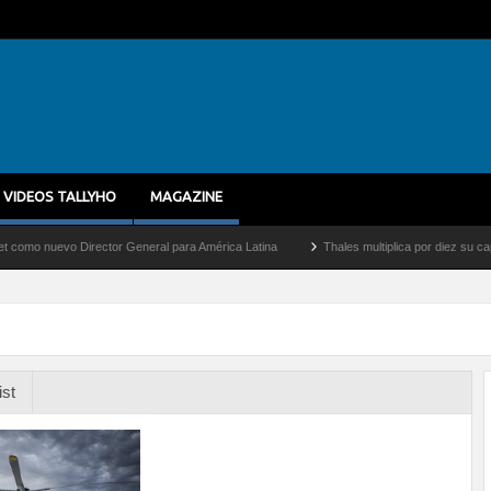
VIDEOS TALLYHO
MAGAZINE
uevo Director General para América Latina
Thales multiplica por diez su capacidad 
ist