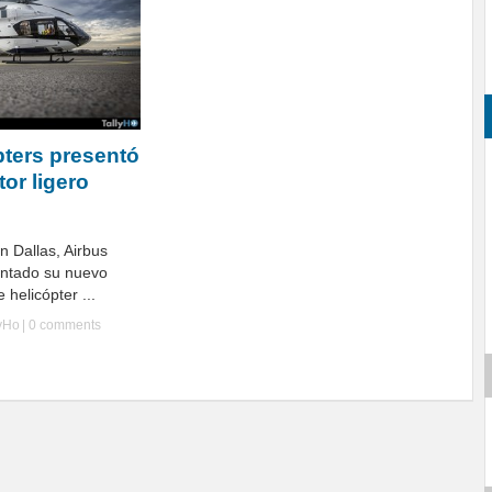
pters presentó
or ligero
en Dallas, Airbus
entado su nuevo
helicópter ...
lyHo
|
0 comments