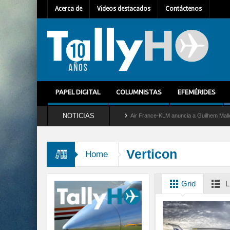
Acerca de
Videos destacados
Contáctenos
PAPEL DIGITAL
COLUMNISTAS
EFEMÉRIDES
NOTICIAS
etira del servicio al C-2 Greyhound
Air France-KLM anuncia a Guilhem Mallet como n
Verticon
Home
Grid
L