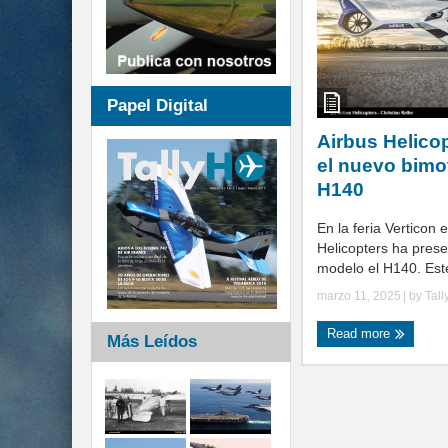
Papel Digital
Airbus Helico
el nuevo bimot
H140
En la feria Verticon 
Helicopters ha pres
modelo el H140. Este 
marzo 11, 2025
| by
Tal
Read more
Más Leídos