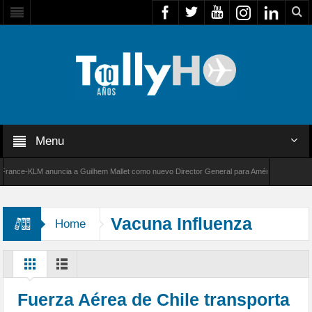
Menu
nce-KLM anuncia a Guilhem Mallet como nuevo Director General para América Latina
 de Bombardier establece un nuevo récord de velocidad entre Los Ángeles y Farnborough, 
Vacuna Influenza
Home
Fuerza Aérea de Chile transporta