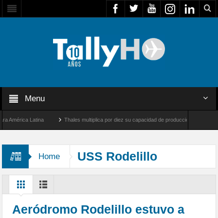
Menu
mérica Latina
Thales multiplica por diez su capacidad de producción de radares en B
 Ángeles y Farnborough, Reino Unido
Airbus U030 Flexrotor inicia sus operaciones 
USS Rodelillo
Home
Aeródromo Rodelillo estuvo a