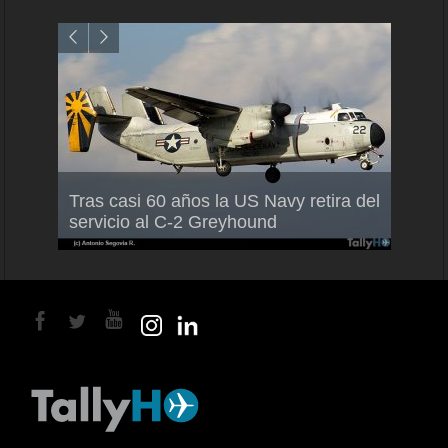
Air France-KLM anuncia a Guilhem
Thale
Tras casi 60 años la US Navy retira del
Mallet como nuevo Director General
capac
servicio al C-2 Greyhound
para América Latina
en Br