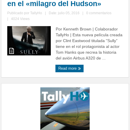
en el «milagro del Hudson»
Publicado por
TallyHo
|
Date: julio 05, 2016
|
0 commentarios
|
4024 Views
Por Kenneth Brown | Colaborador
TallyHo | Esta nueva película creada
por Clint Eastwood titulada “Sully”
tiene en el rol protagonista al actor
Tom Hanks que recrea la historia
del avión Airbus A320 de ...
Read more