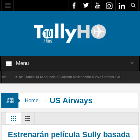
Menu
Air France-KLM anuncia a Guilhem Mallet como nuevo Director General para América
Global 8000 de Bombardier establece un nuevo récord de velocidad entre Los Ángeles y
US Airways
Home
Estrenarán película Sully basada