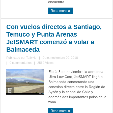
encuentra ...
Read more
Con vuelos directos a Santiago,
Temuco y Punta Arenas
JetSMART comenzó a volar a
Balmaceda
Publicado por
TallyHo
|
Date: noviembre 09, 2018
|
0 commentarios
|
2562 Views
El día 8 de noviembre la aerolínea
Ultra Low Cost, JetSMART llegó a
Balmaceda concretando una
conexión directa entre la Región de
Aysén y la capital de Chile y
además dos importantes polos de la
zona ...
Read more