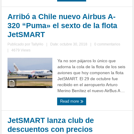
Arribó a Chile nuevo Airbus A-
320 “Puma» el sexto de la flota
JetSMART
Publicado por
TallyHo
|
Date: octubre 30, 2018
|
0 commentarios
|
4679 Views
Ya no son pájaros lo único que
adorna la cola de la flota de los seis
aviones que hoy componen la flota
JetSMART. El 29 de octubre fue
recibido en el aeropuerto Arturo
Merino Benítez el nuevo AirBus A ...
Read more
JetSMART lanza club de
descuentos con precios