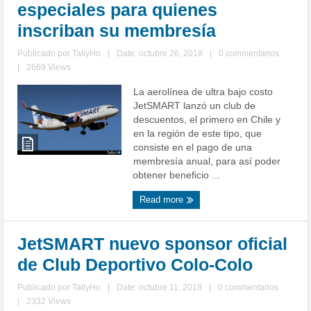
especiales para quienes
inscriban su membresía
Publicado por
TallyHo
|
Date: octubre 26, 2018
|
0 commentarios
|
2669 Views
La aerolínea de ultra bajo costo
JetSMART lanzó un club de
descuentos, el primero en Chile y
en la región de este tipo, que
consiste en el pago de una
membresía anual, para así poder
obtener beneficio ...
Read more
JetSMART nuevo sponsor oficial
de Club Deportivo Colo-Colo
Publicado por
TallyHo
|
Date: octubre 11, 2018
|
0 commentarios
|
2332 Views