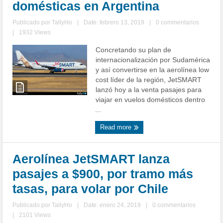
domésticas en Argentina
Publicado por
TallyHo
|
Date: febrero 13, 2019
|
0 commentarios
|
1932 Views
Concretando su plan de
internacionalización por Sudamérica
y así convertirse en la aerolínea low
cost líder de la región, JetSMART
lanzó hoy a la venta pasajes para
viajar en vuelos domésticos dentro
...
Read more
Aerolínea JetSMART lanza
pasajes a $900, por tramo más
tasas, para volar por Chile
Publicado por
TallyHo
|
Date: enero 24, 2019
|
0 commentarios
|
2101 Views