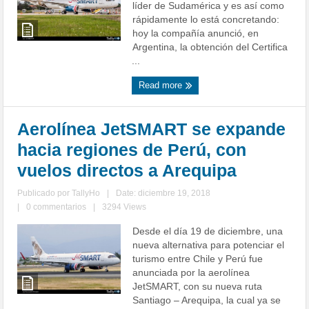
líder de Sudamérica y es así como
rápidamente lo está concretando:
hoy la compañía anunció, en
Argentina, la obtención del Certifica
...
Read more
Aerolínea JetSMART se expande
hacia regiones de Perú, con
vuelos directos a Arequipa
Publicado por
TallyHo
|
Date: diciembre 19, 2018
|
0 commentarios
|
3294 Views
Desde el día 19 de diciembre, una
nueva alternativa para potenciar el
turismo entre Chile y Perú fue
anunciada por la aerolínea
JetSMART, con su nueva ruta
Santiago – Arequipa, la cual ya se