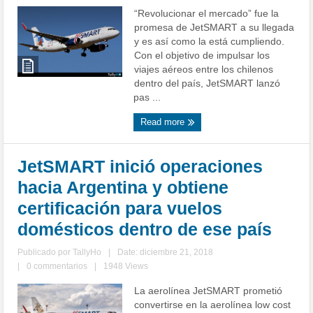
“Revolucionar el mercado” fue la
promesa de JetSMART a su llegada
y es así como la está cumpliendo.
Con el objetivo de impulsar los
viajes aéreos entre los chilenos
dentro del país, JetSMART lanzó
pas ...
Read more
JetSMART inició operaciones
hacia Argentina y obtiene
certificación para vuelos
domésticos dentro de ese país
Publicado por
TallyHo
|
Date: diciembre 21, 2018
|
0 commentarios
|
1948 Views
La aerolínea JetSMART prometió
convertirse en la aerolínea low cost