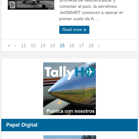
promesa de descentralizar y
conectar al país, la aerolínea
JetSMART comenzó a operar el
primer vuelo de A ...
Read more
«
‹
11
12
13
14
15
16
17
18
›
Papel Digital