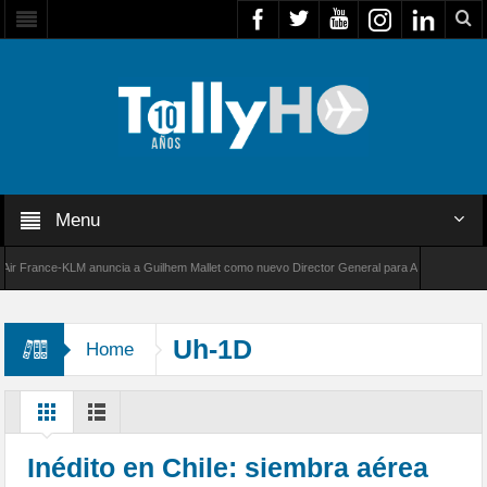
Menu
France-KLM anuncia a Guilhem Mallet como nuevo Director General para América Latina
000 de Bombardier establece un nuevo récord de velocidad entre Los Ángeles y Farnboroug
Uh-1D
Home
Inédito en Chile: siembra aérea