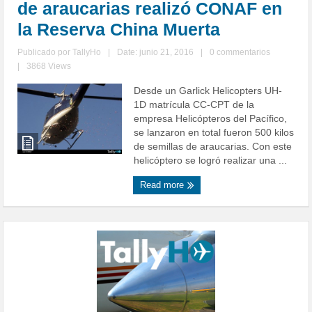
de araucarias realizó CONAF en
la Reserva China Muerta
Publicado por
TallyHo
|
Date: junio 21, 2016
|
0 commentarios
|
3868 Views
Desde un Garlick Helicopters UH-
1D matrícula CC-CPT de la
empresa Helicópteros del Pacífico,
se lanzaron en total fueron 500 kilos
de semillas de araucarias. Con este
helicóptero se logró realizar una ...
Read more