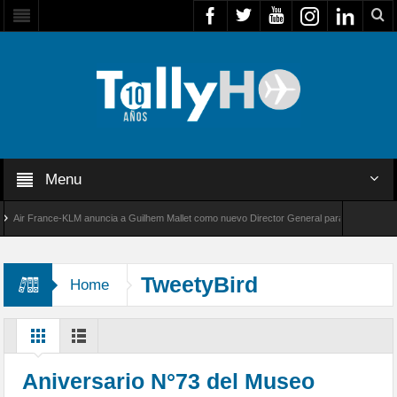
Menu
r France-KLM anuncia a Guilhem Mallet como nuevo Director General para América Latina
l 8000 de Bombardier establece un nuevo récord de velocidad entre Los Ángeles y Farnboro
TweetyBird
Home
Aniversario N°73 del Museo