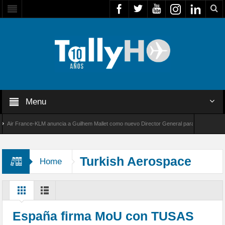
Menu
r France-KLM anuncia a Guilhem Mallet como nuevo Director General para América Latina
 8000 de Bombardier establece un nuevo récord de velocidad entre Los Ángeles y Farnboro
Turkish Aerospace
Home
Hürjet
España firma MoU con TUSAS