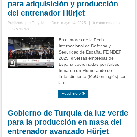
para adquisición y producción
del entrenador Hürjet
Publicado por
TallyHo
|
Date: mayo 14, 2025
|
0 commentarios
|
875 Views
En el marco de la Feria
Internacional de Defensa y
Seguridad de España, FEINDEF
2025, diversas empresas de
España coordinadas por Airbus
firmaron un Memorando de
Entendimiento (MoU en inglés) con
la e ...
Read more
Gobierno de Turquía da luz verde
para la producción en masa del
entrenador avanzado Hürjet