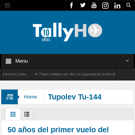
Menu
érica Latina
Thales multiplica por diez su capacidad de producción de radares en Br
Ángeles y Farnborough, Reino Unido
Airbus U030 Flexrotor inicia sus operaciones c
Tupolev Tu-144
Home
50 años del primer vuelo del