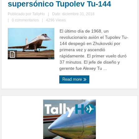
supersónico Tupolev Tu-144
Publicado por
TallyHo
|
Date: diciembre 31, 2018
|
0 commentarios
|
4296 Views
El último día de 1968, un
revolucionario avión el Tupolev Tu-
144 despegó en Zhukovski por
primera vez y ascendió
rápidamente. El primer vuelo duró
37 minutos. El jefe de diseño y
gerente fue Alexey Tu ...
Read more