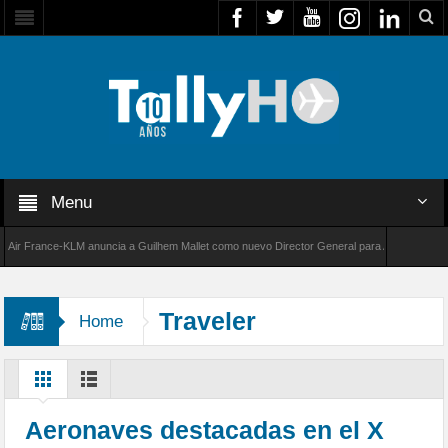
Menu
 France-KLM anuncia a Guilhem Mallet como nuevo Director General para América Latina
8000 de Bombardier establece un nuevo récord de velocidad entre Los Ángeles y Farnborou
Traveler
Home
Aeronaves destacadas en el X