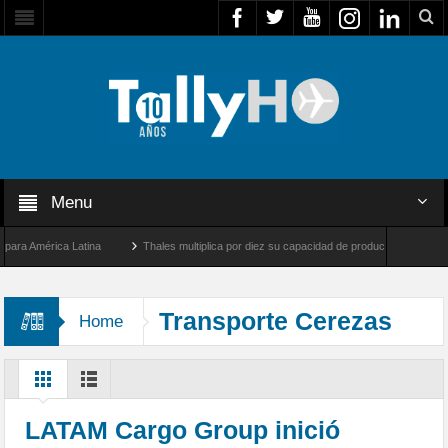
Menu
 América Latina
Thales multiplica por diez su capacidad de producción de radares en
os Ángeles y Farnborough, Reino Unido
Airbus U030 Flexrotor inicia sus operacione
Transporte Cerezas
Home
LATAM Cargo Group inició