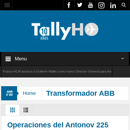
Menu
rance-KLM anuncia a Guilhem Mallet como nuevo Director General para América Latina
00 de Bombardier establece un nuevo récord de velocidad entre Los Ángeles y Farnborough
Transformador ABB
Home
Brasil
Operaciones del Antonov 225