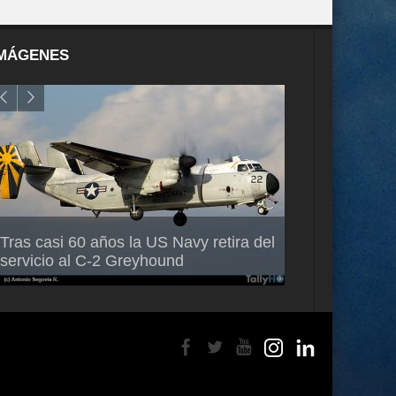
MÁGENES
Air France-KLM anuncia a Guilhem
Thales multipl
Tras casi 60 años la US Navy retira del
Mallet como nuevo Director General
capacidad de 
servicio al C-2 Greyhound
para América Latina
en Brasil