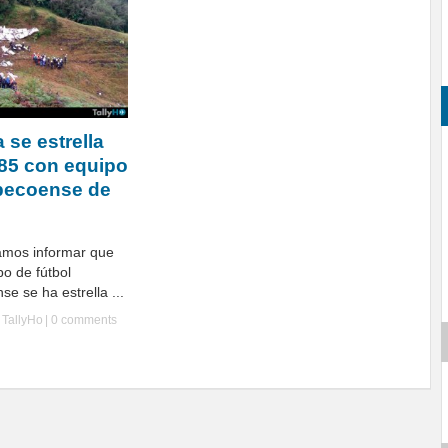
 se estrella
85 con equipo
apecoense de
amos informar que
po de fútbol
e se ha estrella ...
y
TallyHo
|
0 comments