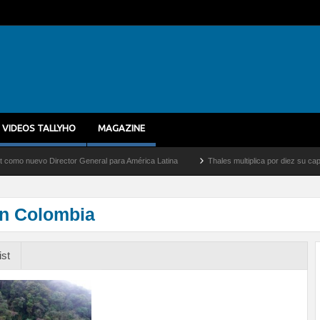
VIDEOS TALLYHO
MAGAZINE
uevo Director General para América Latina
Thales multiplica por diez su capacidad 
en Colombia
ist