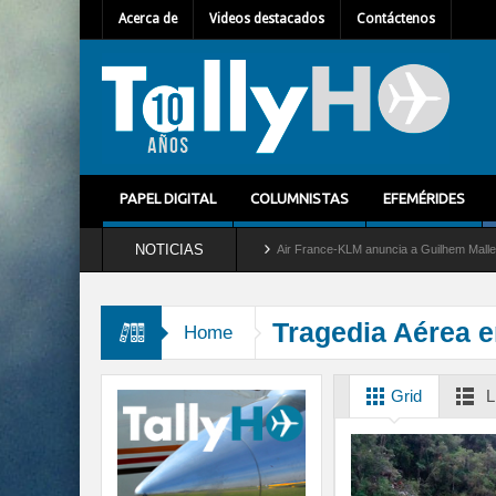
Acerca de
Videos destacados
Contáctenos
PAPEL DIGITAL
COLUMNISTAS
EFEMÉRIDES
NOTICIAS
tira del servicio al C-2 Greyhound
Air France-KLM anuncia a Guilhem Mallet como n
Tragedia Aérea 
Home
Grid
L