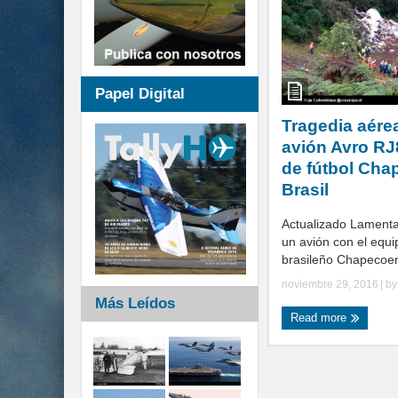
Papel Digital
Tragedia aérea
avión Avro RJ
de fútbol Ch
Brasil
Actualizado Lament
un avión con el equi
brasileño Chapecoens
noviembre 29, 2016
| b
Más Leídos
Read more