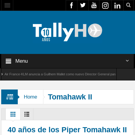
Menu
r France-KLM anuncia a Guilhem Mallet como nuevo Director General para América Latina
 8000 de Bombardier establece un nuevo récord de velocidad entre Los Ángeles y Farnboro
Tomahawk II
Home
40 años de los Piper Tomahawk II