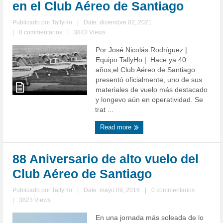
en el Club Aéreo de Santiago
Publicado por
TallyHo
|
Date: diciembre 02, 2021
|
0 commentarios
|
3843 Views
Por José Nicolás Rodríguez |
Equipo TallyHo | Hace ya 40
años,el Club Aéreo de Santiago
presentó oficialmente, uno de sus
materiales de vuelo más destacado
y longevo aún en operatividad. Se
trat ...
Read more
88 Aniversario de alto vuelo del
Club Aéreo de Santiago
Publicado por
TallyHo
|
Date: mayo 09, 2016
|
0 commentarios
|
3823 Views
En una jornada más soleada de lo