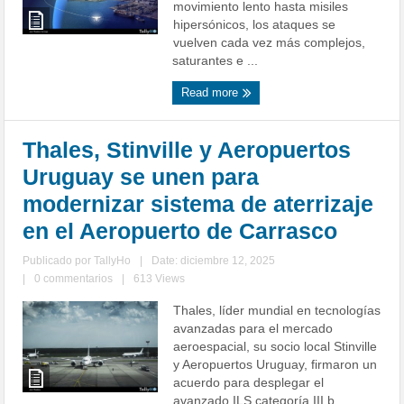
movimiento lento hasta misiles
hipersónicos, los ataques se
vuelven cada vez más complejos,
saturantes e ...
Read more
Thales, Stinville y Aeropuertos
Uruguay se unen para
modernizar sistema de aterrizaje
en el Aeropuerto de Carrasco
Publicado por
TallyHo
|
Date: diciembre 12, 2025
|
0 commentarios
|
613 Views
Thales, líder mundial en tecnologías
avanzadas para el mercado
aeroespacial, su socio local Stinville
y Aeropuertos Uruguay, firmaron un
acuerdo para desplegar el
avanzado ILS categoría III b