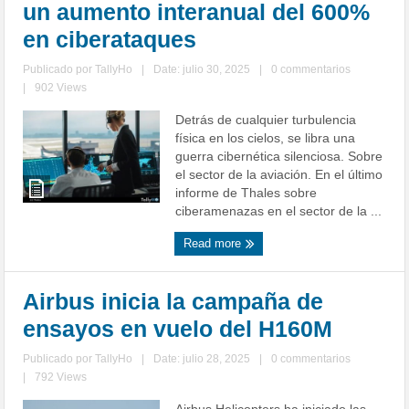
un aumento interanual del 600%
en ciberataques
Publicado por
TallyHo
|
Date: julio 30, 2025
|
0 commentarios
|
902 Views
Detrás de cualquier turbulencia
física en los cielos, se libra una
guerra cibernética silenciosa. Sobre
el sector de la aviación. En el último
informe de Thales sobre
ciberamenazas en el sector de la ...
Read more
Airbus inicia la campaña de
ensayos en vuelo del H160M
Publicado por
TallyHo
|
Date: julio 28, 2025
|
0 commentarios
|
792 Views