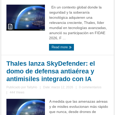
En un contexto global donde la
seguridad y la soberanía
tecnológica adquieren una
relevancia creciente, Thales, líder
mundial en tecnologías avanzadas,
anunció su participación en FIDAE
2026, F ...
Read more
Thales lanza SkyDefender: el
domo de defensa antiaérea y
antimisiles integrado con IA
Publicado por
TallyHo
|
Date: marzo 12, 2026
|
0 commentarios
|
444 Views
A medida que las amenazas aéreas
y de misiles evolucionan más rápido
que nunca, desde drones de