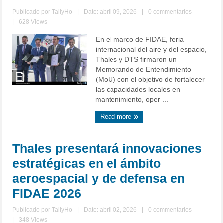
Publicado por
TallyHo
|
Date: abril 09, 2026
|
0 commentarios
|
628 Views
En el marco de FIDAE, feria
internacional del aire y del espacio,
Thales y DTS firmaron un
Memorando de Entendimiento
(MoU) con el objetivo de fortalecer
las capacidades locales en
mantenimiento, oper ...
Read more
Thales presentará innovaciones
estratégicas en el ámbito
aeroespacial y de defensa en
FIDAE 2026
Publicado por
TallyHo
|
Date: abril 02, 2026
|
0 commentarios
|
348 Views