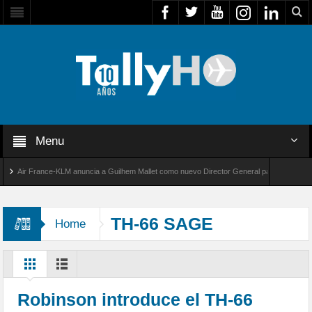
Menu
Air France-KLM anuncia a Guilhem Mallet como nuevo Director General para América Latina
al 8000 de Bombardier establece un nuevo récord de velocidad entre Los Ángeles y Farnbo
TH-66 SAGE
Home
Robinson introduce el TH-66