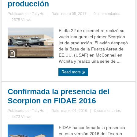
producción
Publicado por
TallyHo
|
Date: enero 05, 2017
|
0 commentarios
|
2575 Views
El día 22 de diciemebre realizó su
vuelo inaugural el primer Scorpion
jet de producción. El avión despegó
de la Base de la Fuerza Aérea de
EE.UU. (USAF) en McConnell en
Wichita y realizó una serie de ...
Read more
Confirmada la presencia del
Scorpion en FIDAE 2016
Publicado por
TallyHo
|
Date: marzo 01, 2016
|
0 commentarios
|
4473 Views
FIDAE ha confirmado la presencia
en esta versión 2016 del Textron