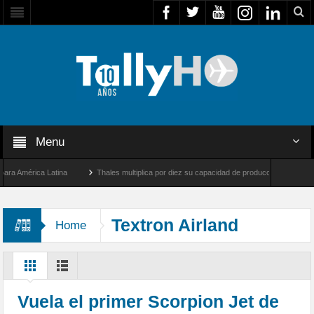
Menu
América Latina
Thales multiplica por diez su capacidad de producción de radares en 
s Ángeles y Farnborough, Reino Unido
Airbus U030 Flexrotor inicia sus operaciones
Textron Airland
Home
Vuela el primer Scorpion Jet de