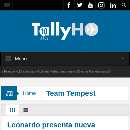
Menu
rance-KLM anuncia a Guilhem Mallet como nuevo Director General para América Latina
00 de Bombardier establece un nuevo récord de velocidad entre Los Ángeles y Farnborough
Team Tempest
Home
Leonardo presenta nueva