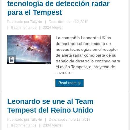
tecnología de detección radar
para el Tempest
Publicado por
TallyHo
|
Date: diciembre 20, 2019
|
0 commentarios
|
2024 Views
La compañía Leonardo UK ha
demostrado el rendimiento de
nuevas tecnologías en el receptor
de alerta radar como parte de su
trabajo de desarrollo continuo para
el avión Tempest, el proyecto de
caza de ...
Read more
Leonardo se une al Team
Tempest del Reino Unido
Publicado por
TallyHo
|
Date: septiembre 12, 2019
|
0 commentarios
|
2334 Views