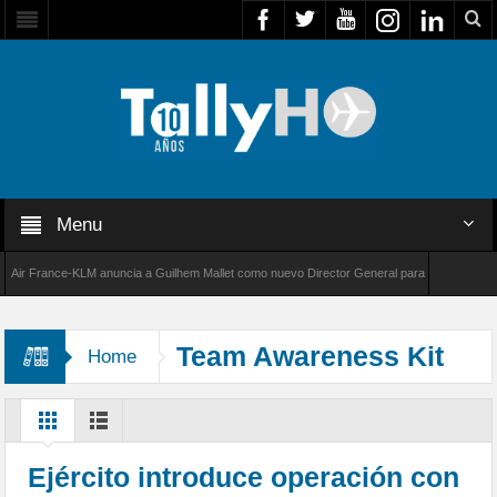
Menu
 France-KLM anuncia a Guilhem Mallet como nuevo Director General para América Latina
8000 de Bombardier establece un nuevo récord de velocidad entre Los Ángeles y Farnborou
Team Awareness Kit
Home
Ejército introduce operación con