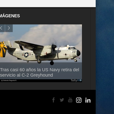
MÁGENES
Air France-KLM anuncia a Guilhem
Thales multipl
Tras casi 60 años la US Navy retira del
Mallet como nuevo Director General
capacidad de 
servicio al C-2 Greyhound
para América Latina
en Brasil