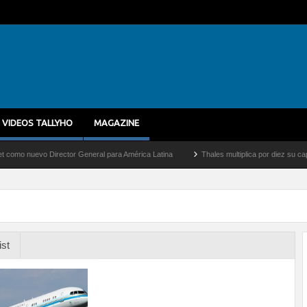
VIDEOS TALLYHO
MAGAZINE
uevo Director General para América Latina
Thales multiplica por diez su capacidad 
ist