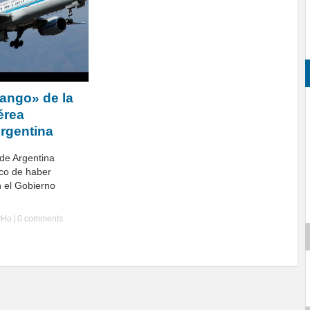
Tango» de la
érea
Argentina
 de Argentina
oco de haber
 el Gobierno
yHo
|
0 comments