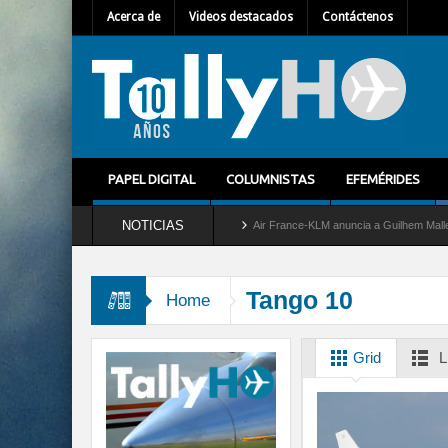
Acerca de
Videos destacados
Contáctenos
PAPEL DIGITAL
COLUMNISTAS
EFEMÉRIDES
NOTICIAS
tira del servicio al C-2 Greyhound
Air France-KLM anuncia a Guilhem Mallet como n
Tango 10
Home
Grid
L