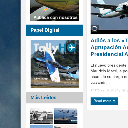
Papel Digital
Adiós a los «
Agrupación A
Presidencial 
El nuevo presidente
Mauricio Macri, a p
asumido su cargo en
trasandi ...
enero 22, 2016
| by
Tall
Más Leídos
Read more