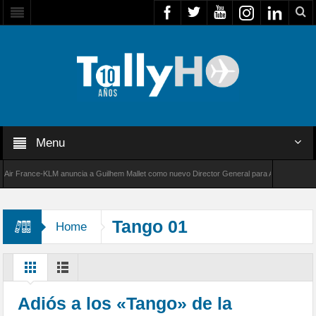
Menu
 France-KLM anuncia a Guilhem Mallet como nuevo Director General para América Latina
8000 de Bombardier establece un nuevo récord de velocidad entre Los Ángeles y Farnborou
Tango 01
Home
Adiós a los «Tango» de la