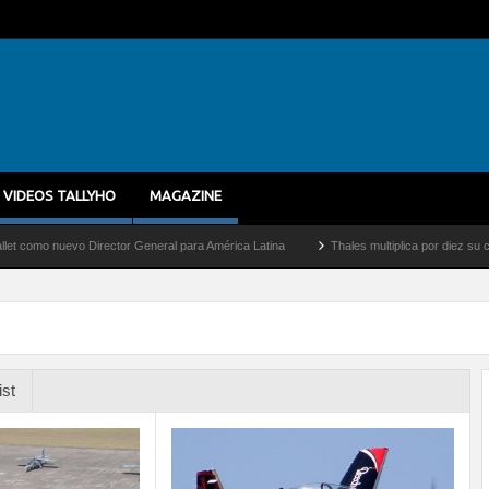
VIDEOS TALLYHO
MAGAZINE
 nuevo Director General para América Latina
Thales multiplica por diez su capacida
ist