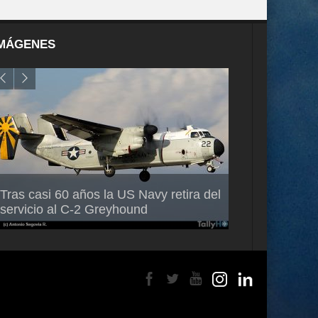
MÁGENES
Air France-KLM anuncia a Guilhem
Thales multipl
Tras casi 60 años la US Navy retira del
Mallet como nuevo Director General
capacidad de 
servicio al C-2 Greyhound
para América Latina
en Brasil