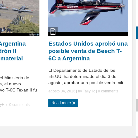
Argentina
Estados Unidos aprobó una
rón II
posible venta de Beech T-
material
6C a Argentina
El Departamento de Estado de los
EE.UU. ha determinado el día 3 de
l Ministerio de
agosto, aprobar una posible venta mili ...
a, el nuevo
vo T-6C Texan II fu
agosto 04, 2016
| by
TallyHo
|
0 comments
Read more
lyHo
|
0 comments