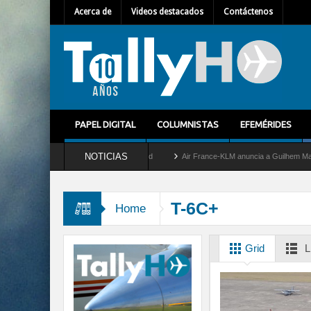
Acerca de
Videos destacados
Contáctenos
PAPEL DIGITAL
COLUMNISTAS
EFEMÉRIDES
NOTICIAS
retira del servicio al C-2 Greyhound
Air France-KLM anuncia a Guilhem Mallet como
T-6C+
Home
Grid
L