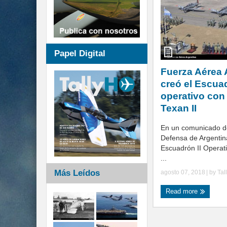
Papel Digital
Fuerza Aérea 
creó el Escuad
operativo con 
Texan II
En un comunicado de
Defensa de Argentin
Escuadrón II Operati
...
Más Leídos
agosto 07, 2018
| by
Tal
Read more