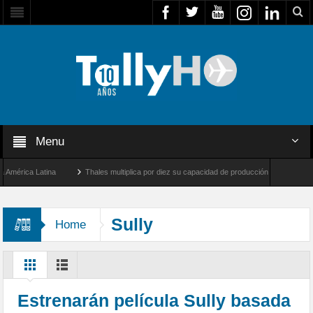
Menu
rica Latina
Thales multiplica por diez su capacidad de producción de radares en Bra
ngeles y Farnborough, Reino Unido
Airbus U030 Flexrotor inicia sus operaciones co
Sully
Home
Estrenarán película Sully basada