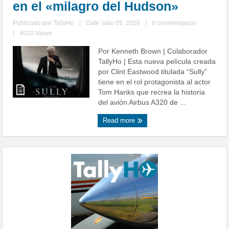
en el «milagro del Hudson»
Publicado por
TallyHo
|
Date: julio 05, 2016
|
0 commentarios
|
4020 Views
Por Kenneth Brown | Colaborador
TallyHo | Esta nueva película creada
por Clint Eastwood titulada “Sully”
tiene en el rol protagonista al actor
Tom Hanks que recrea la historia
del avión Airbus A320 de ...
Read more