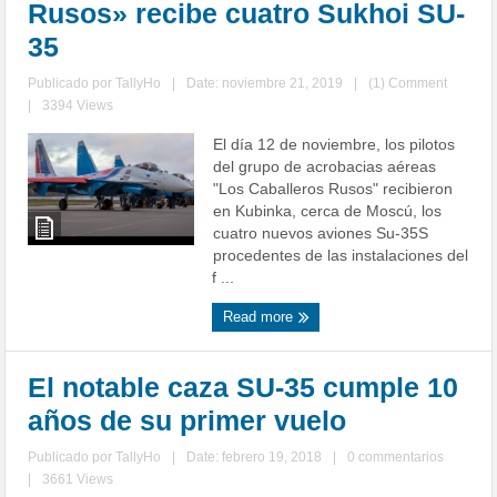
Rusos» recibe cuatro Sukhoi SU-
35
Publicado por
TallyHo
|
Date: noviembre 21, 2019
|
(1) Comment
|
3394 Views
El día 12 de noviembre, los pilotos
del grupo de acrobacias aéreas
"Los Caballeros Rusos" recibieron
en Kubinka, cerca de Moscú, los
cuatro nuevos aviones Su-35S
procedentes de las instalaciones del
f ...
Read more
El notable caza SU-35 cumple 10
años de su primer vuelo
Publicado por
TallyHo
|
Date: febrero 19, 2018
|
0 commentarios
|
3661 Views