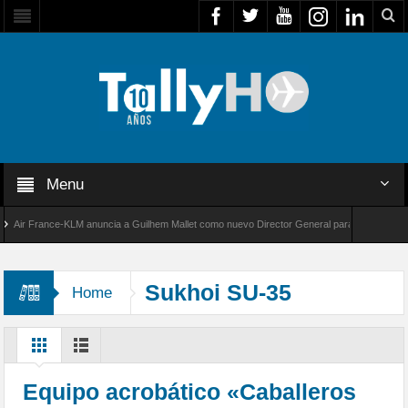
Menu
r France-KLM anuncia a Guilhem Mallet como nuevo Director General para América Latina
 8000 de Bombardier establece un nuevo récord de velocidad entre Los Ángeles y Farnboro
Sukhoi SU-35
Home
Equipo acrobático «Caballeros