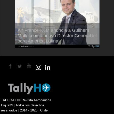
Air France-KLM anuncia a Guilhem
Thale
ra del
Mallet como nuevo Director General
capac
para América Latina
en Br
TALLLY-HO© Revista Aeronáutica
Digital© | Todos los derechos
reservados | 2014 - 2025 | Chile