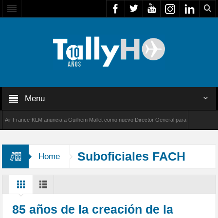
Menu
 France-KLM anuncia a Guilhem Mallet como nuevo Director General para América Latina
8000 de Bombardier establece un nuevo récord de velocidad entre Los Ángeles y Farnborou
Suboficiales FACH
Home
85 años de la creación de la