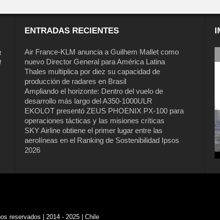
ENTRADAS RECIENTES
I
a
Air France-KLM anuncia a Guilhem Mallet como
nuevo Director General para América Latina
l
Thales multiplica por diez su capacidad de
producción de radares en Brasil
Ampliando el horizonte: Dentro del vuelo de
desarrollo más largo del A350-1000ULR
EKOLOT presentó ZEUS PHOENIX PX-100 para
operaciones tácticas y las misiones críticas
Air France-KLM anuncia a Guilhem
SKY Airline obtiene el primer lugar entre las
Mallet como nuevo Director General
aerolíneas en el Ranking de Sostenibilidad Ipsos
para América Latina
2026
s reservados | 2014 - 2025 | Chile