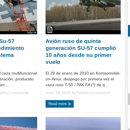
 Su-57
Avión ruso de quinta
ndimiento
generación SU-57 cumplió
istema
10 años desde su primer
vuelo
l caza multifuncional
El 29 de enero de 2010 en Komsomolsk-
eración, producido
on-Amur, despegó por primera vez el
rc ...
caza ruso T-50 / PAK FA (*) de q ...
llyHo
|
0 comments
enero 29, 2020
| by
TallyHo
|
0 comments
Read more