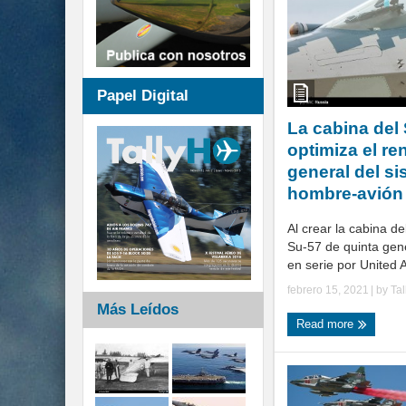
Papel Digital
La cabina del
optimiza el re
general del s
hombre-avión
Al crear la cabina de
Su-57 de quinta gen
en serie por United Ai
febrero 15, 2021
| by
Ta
Más Leídos
Read more