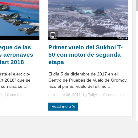
egue de las
Primer vuelo del Sukhoi T-
 aeronaves
50 con motor de segunda
dart 2018
etapa
stá el ejercicio-
El día 5 de diciembre de 2017 en el
rt 2018" que se
Centro de Pruebas de Vuelo de Gromov,
 con una ce ...
hizo el primer vuelo del último ...
yHo
|
0 comments
diciembre 06, 2017
| by
TallyHo
|
0 comments
Read more