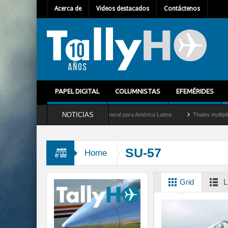
Acerca de
Videos destacados
Contáctenos
PAPEL DIGITAL
COLUMNISTAS
EFEMÉRIDES
NOTICIAS
m Mallet como nuevo Director General para América Latina
Thales multiplica por di
SU-57
Home
Grid
L