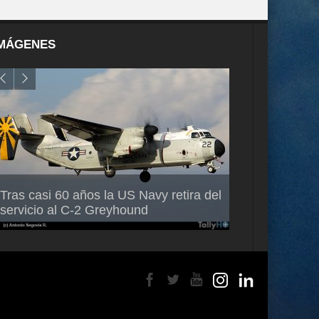
MÁGENES
Air France-KLM anuncia a Guilhem
Thales multipl
Tras casi 60 años la US Navy retira del
Mallet como nuevo Director General
capacidad de 
servicio al C-2 Greyhound
para América Latina
en Brasil