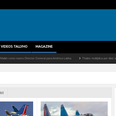
VIDEOS TALLYHO
MAGAZINE
o nuevo Director General para América Latina
Thales multiplica por diez su capaci
ist