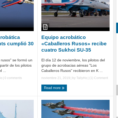
crobática
Equipo acrobático
ts cumplió 30
«Caballeros Rusos» recibe
cuatro Sukhoi SU-35
 rusos" se formó un
El día 12 de noviembre, los pilotos del
partir de los pilotos
grupo de acrobacias aéreas "Los
 ...
Caballeros Rusos" recibieron en K ...
Ho
|
0 comments
noviembre 21, 2019
| by
TallyHo
|
(1) Comment
Read more