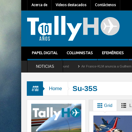
Acerca de
Videos destacados
Contáctenos
PAPEL DIGITAL
COLUMNISTAS
EFEMÉRIDES
NOTICIAS
y retira del servicio al C-2 Greyhound
Air France-KLM anuncia a Guilhem Mallet com
Su-35S
Home
Grid
L