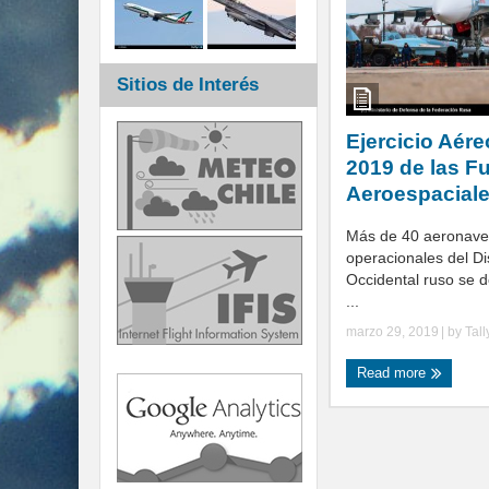
Sitios de Interés
Ejercicio Aér
2019 de las F
Aeroespacial
Más de 40 aeronave
operacionales del Dist
Occidental ruso se 
...
marzo 29, 2019
| by
Tal
Read more