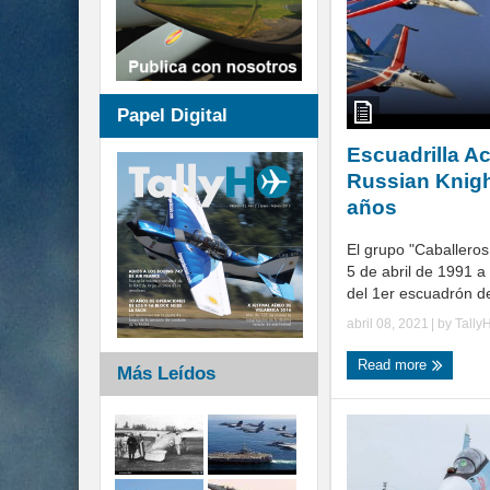
Papel Digital
Escuadrilla A
Russian Knigh
años
El grupo "Caballeros
5 de abril de 1991 a 
del 1er escuadrón del
abril 08, 2021
| by
Tally
Read more
Más Leídos