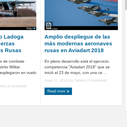
eo Ladoga
Amplio despliegue de las
uerzas
más modernas aeronaves
es Rusas
rusas en Aviadart 2018
s de combate
En pleno desarrollo está el ejercicio-
rito Militar
competencia "Aviadart 2018" que se
desplegaron en vuelo
inició el 23 de mayo, con una ce ...
mayo 31, 2018
| by
TallyHo
|
0 comments
lyHo
|
0 comments
Read more