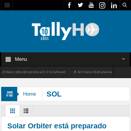
Menu
vy retira del servicio al C-2 Greyhound
Air France-KLM anuncia a Guilhem Mallet c
50 años de la llegada de los primeros F-5E Tigre II de la FACH
SOL
Home
Solar Orbiter está preparado