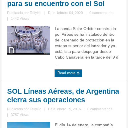
para su encuentro con el Sol
Publicado por
TallyHo
|
Date: febrero 04, 2020
|
0 commentarios
|
1442 Views
La sonda Solar Orbiter construida
por Airbus se ha instalado dentro
del carenado de protección en la
estapa superior del lanzador y ya
está lista para despegar desde
Cabo Cañaveral en la tarde del 9 d
...
Read more
SOL Líneas Aéreas, de Argentina
cierra sus operaciones
Publicado por
TallyHo
|
Date: enero 15, 2016
|
0 commentarios
|
3757 Views
El día 14 de enero, la compañía