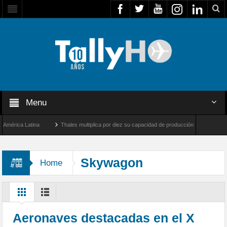
Menu
rica Latina
Thales multiplica por diez su capacidad de producción de radares en Bra
ngeles y Farnborough, Reino Unido
Airbus U030 Flexrotor inicia sus operaciones co
Skywagon
Home
Aeronaves destacadas en el X