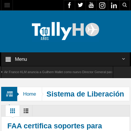
Menu
r France-KLM anuncia a Guilhem Mallet como nuevo Director General para América Latina
 8000 de Bombardier establece un nuevo récord de velocidad entre Los Ángeles y Farnboro
Sistema de Liberación
Home
Rápida Aero Design
FAA certifica soportes para