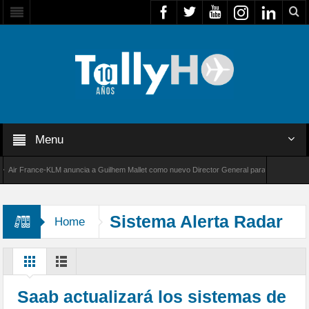
Menu
r France-KLM anuncia a Guilhem Mallet como nuevo Director General para América Latina
 8000 de Bombardier establece un nuevo récord de velocidad entre Los Ángeles y Farnboro
Sistema Alerta Radar
Home
Saab actualizará los sistemas de