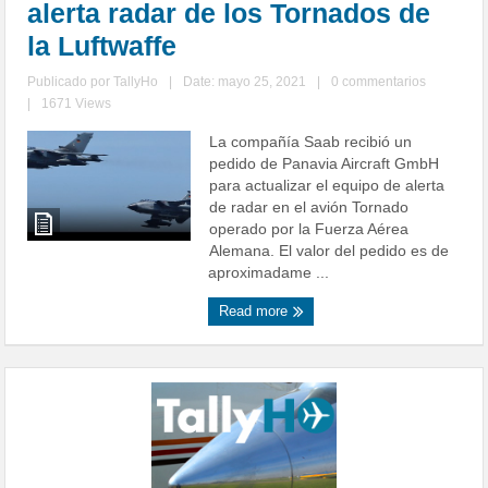
alerta radar de los Tornados de
la Luftwaffe
Publicado por
TallyHo
|
Date: mayo 25, 2021
|
0 commentarios
|
1671 Views
La compañía Saab recibió un
pedido de Panavia Aircraft GmbH
para actualizar el equipo de alerta
de radar en el avión Tornado
operado por la Fuerza Aérea
Alemana. El valor del pedido es de
aproximadame ...
Read more