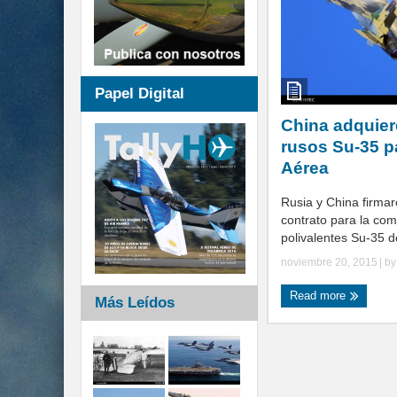
Papel Digital
China adquier
rusos Su-35 p
Aérea
Rusia y China firma
contrato para la co
polivalentes Su-35 de
noviembre 20, 2015
| b
Read more
Más Leídos