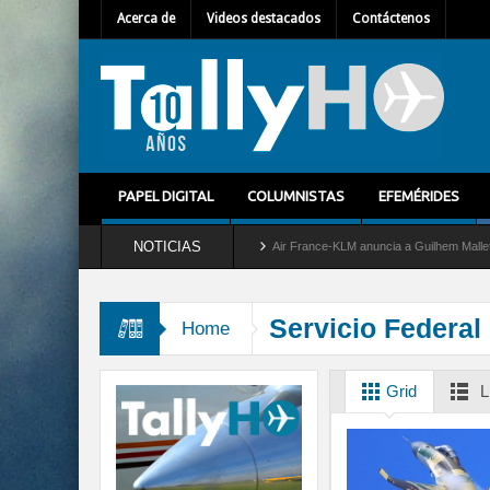
Acerca de
Videos destacados
Contáctenos
PAPEL DIGITAL
COLUMNISTAS
EFEMÉRIDES
NOTICIAS
a del servicio al C-2 Greyhound
Air France-KLM anuncia a Guilhem Mallet como nuev
Servicio Federal
Home
Grid
L