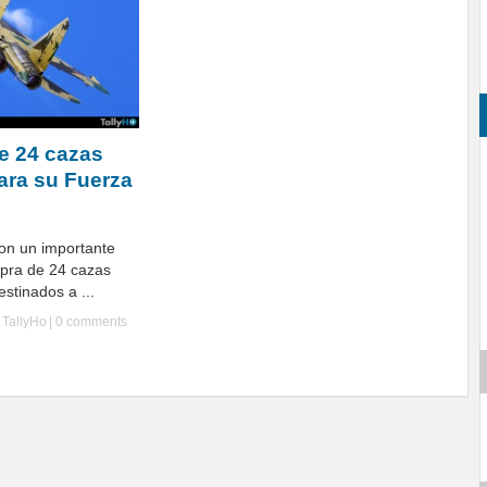
e 24 cazas
ara su Fuerza
ron un importante
mpra de 24 cazas
stinados a ...
y
TallyHo
|
0 comments