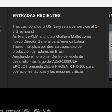
ENTRADAS RECIENTES
I
a
Tras casi 60 años la US Navy retira del servicio al C-
2 Greyhound
l
Air France-KLM anuncia a Guilhem Mallet como
nuevo Director General para América Latina
Thales multiplica por diez su capacidad de
producción de radares en Brasil
Ampliando el horizonte: Dentro del vuelo de
desarrollo más largo del A350-1000ULR
EKOLOT presentó ZEUS PHOENIX PX-100 para
Tras casi 60 años la US Navy retira del
operaciones tácticas y las misiones críticas
servicio al C-2 Greyhound
s reservados | 2014 - 2025 | Chile