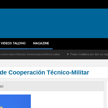
VIDEOS TALLYHO
MAGAZINE
o Director General para América Latina
Thales multiplica por diez su capacidad de 
 de Cooperación Técnico-Militar
ist