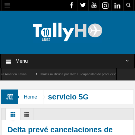
Menu
mérica Latina
Thales multiplica por diez su capacidad de producción de radares en Br
 Ángeles y Farnborough, Reino Unido
Airbus U030 Flexrotor inicia sus operaciones 
servicio 5G
Home
Delta prevé cancelaciones de