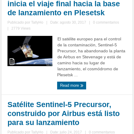
inicia el viaje final hacia la base
de lanzamiento en Plesetsk
Publicado por
TallyHo
|
Date: agosto 30, 2017
|
0 commentarios
|
2779 Views
El satélite europeo para el control
de la contaminación, Sentinel-5
Precursor, ha abandonado la planta
de Airbus en Stevenage y está de
camino hacia su lugar de
lanzamiento, el cosmódromo de
Plesetsk ...
Read more
Satélite Sentinel-5 Precursor,
construido por Airbus está listo
para su lanzamiento
Publicado por
TallyHo
|
Date: julio 24, 2017
|
0 commentarios