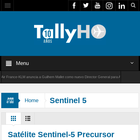
Menu
France-KLM anuncia a Guilhem Mallet como nuevo Director General para América Latina
000 de Bombardier establece un nuevo récord de velocidad entre Los Ángeles y Farnboroug
Sentinel 5
Home
Satélite Sentinel-5 Precursor