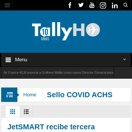
Menu
 France-KLM anuncia a Guilhem Mallet como nuevo Director General para América Latina
8000 de Bombardier establece un nuevo récord de velocidad entre Los Ángeles y Farnborou
Sello COVID ACHS
Home
JetSMART recibe tercera