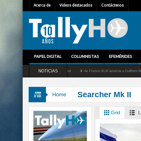
Acerca de
Videos destacados
Contáctenos
PAPEL DIGITAL
COLUMNISTAS
EFEMÉRIDES
NOTICIAS
 retira del servicio al C-2 Greyhound
Air France-KLM anuncia a Guilhem Mallet com
Searcher Mk II
Home
Grid
L