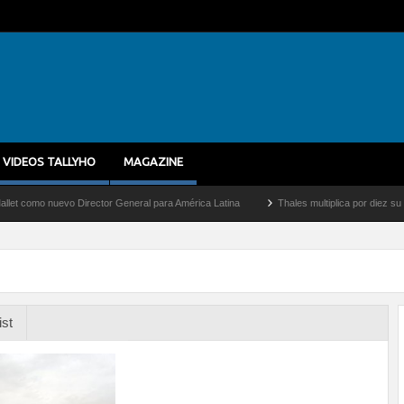
VIDEOS TALLYHO
MAGAZINE
o nuevo Director General para América Latina
Thales multiplica por diez su capacid
ist