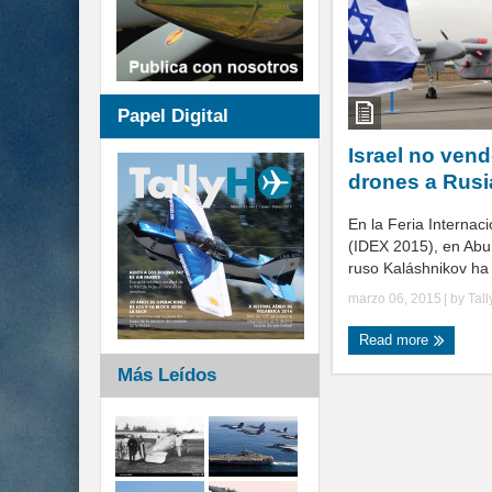
Papel Digital
Israel no ven
drones a Rusi
En la Feria Internac
(IDEX 2015), en Abu 
ruso Kaláshnikov ha 
marzo 06, 2015
| by
Tal
Read more
Más Leídos