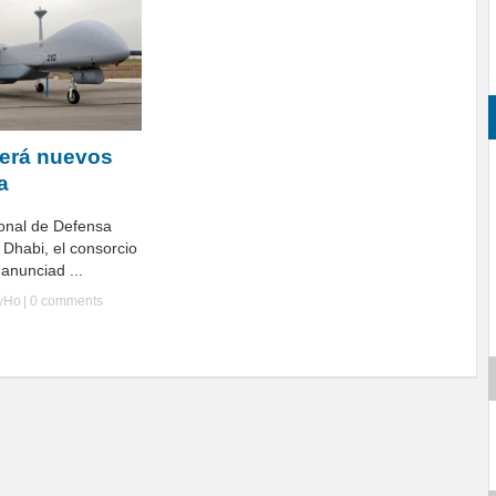
derá nuevos
a
ional de Defensa
Dhabi, el consorcio
anunciad ...
lyHo
|
0 comments