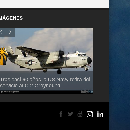
MÁGENES
Air France-KLM anuncia a Guilhem
Thales multipl
Tras casi 60 años la US Navy retira del
Mallet como nuevo Director General
capacidad de 
servicio al C-2 Greyhound
para América Latina
en Brasil