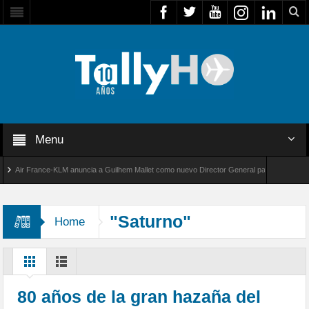
Menu
Air France-KLM anuncia a Guilhem Mallet como nuevo Director General para América Latina
al 8000 de Bombardier establece un nuevo récord de velocidad entre Los Ángeles y Farnbo
"Saturno"
Home
80 años de la gran hazaña del