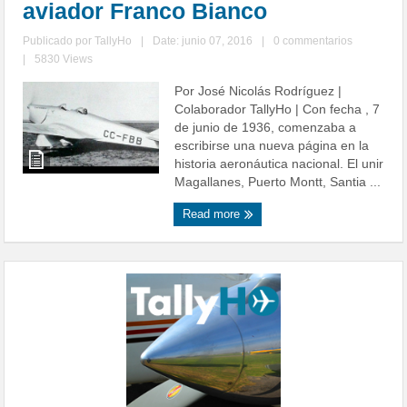
aviador Franco Bianco
Publicado por
TallyHo
|
Date: junio 07, 2016
|
0 commentarios
|
5830 Views
Por José Nicolás Rodríguez |
Colaborador TallyHo | Con fecha , 7
de junio de 1936, comenzaba a
escribirse una nueva página en la
historia aeronáutica nacional. El unir
Magallanes, Puerto Montt, Santia ...
Read more