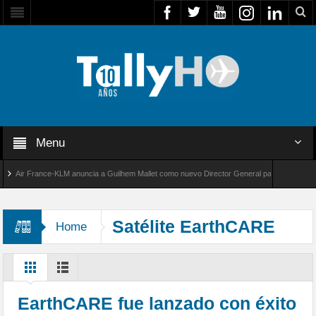
Menu
ir France-KLM anuncia a Guilhem Mallet como nuevo Director General para América Latina
al 8000 de Bombardier establece un nuevo récord de velocidad entre Los Ángeles y Farnbor
Satélite EarthCARE
Home
EarthCARE fue lanzado con éxito