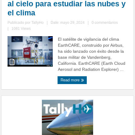
al cielo para estudiar las nubes y
el clima
Publicado por
TallyHo
|
Date: mayo 29, 2024
|
0 commentarios
|
1081 Views
El satélite de vigilancia del clima
EarthCARE, construido por Airbus,
ha sido lanzado con éxito desde la
base militar de Vandenberg,
California. EarthCARE (Earth Cloud
Aerosol and Radiation Explorer) ...
Read more