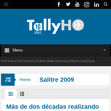
Menu
ir France-KLM anuncia a Guilhem Mallet como nuevo Director General para América Latina
l 8000 de Bombardier establece un nuevo récord de velocidad entre Los Ángeles y Farnboro
Salitre 2009
Home
Más de dos décadas realizando