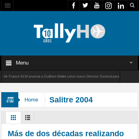
Menu
r France-KLM anuncia a Guilhem Mallet como nuevo Director General para América Latina
 8000 de Bombardier establece un nuevo récord de velocidad entre Los Ángeles y Farnboro
Salitre 2004
Home
Más de dos décadas realizando