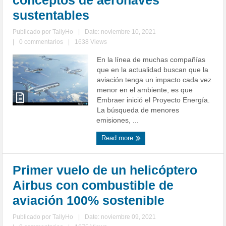
conceptos de aeronaves
sustentables
Publicado por
TallyHo
|
Date: noviembre 10, 2021
|
0 commentarios
|
1638 Views
En la línea de muchas compañías
que en la actualidad buscan que la
aviación tenga un impacto cada vez
menor en el ambiente, es que
Embraer inició el Proyecto Energía.
La búsqueda de menores
emisiones, ...
Read more
Primer vuelo de un helicóptero
Airbus con combustible de
aviación 100% sostenible
Publicado por
TallyHo
|
Date: noviembre 09, 2021