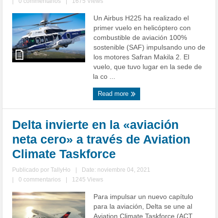
|
0 commentarios
|
1675 Views
Un Airbus H225 ha realizado el
primer vuelo en helicóptero con
combustible de aviación 100%
sostenible (SAF) impulsando uno de
los motores Safran Makila 2. El
vuelo, que tuvo lugar en la sede de
la co ...
Read more
Delta invierte en la «aviación
neta cero» a través de Aviation
Climate Taskforce
Publicado por
TallyHo
|
Date: noviembre 04, 2021
|
0 commentarios
|
1245 Views
Para impulsar un nuevo capítulo
para la aviación, Delta se une al
Aviation Climate Taskforce (ACT,