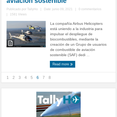
aviación sostenible
Publicado por
TallyHo
|
Date: junio 09, 2021
|
0 commentarios
|
1581 Views
La compañía Airbus Helicopters
está uniendo a la industria para
impulsar el despliegue de
biocombustibles, mediante la
creación de un Grupo de usuarios
de combustible de aviación
sostenible (SAF) dedi ...
Read more
1
2
3
4
5
6
7
8