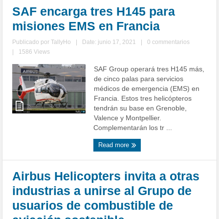
SAF encarga tres H145 para
misiones EMS en Francia
Publicado por
TallyHo
|
Date: junio 17, 2021
|
0 commentarios
|
1586 Views
SAF Group operará tres H145 más,
de cinco palas para servicios
médicos de emergencia (EMS) en
Francia. Estos tres helicópteros
tendrán su base en Grenoble,
Valence y Montpellier.
Complementarán los tr ...
Read more
Airbus Helicopters invita a otras
industrias a unirse al Grupo de
usuarios de combustible de