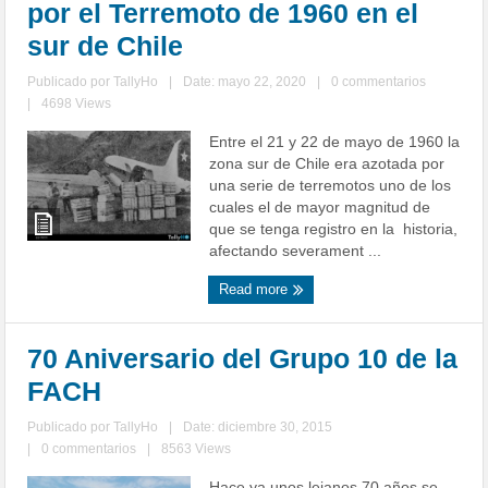
por el Terremoto de 1960 en el
sur de Chile
Publicado por
TallyHo
|
Date: mayo 22, 2020
|
0 commentarios
|
4698 Views
Entre el 21 y 22 de mayo de 1960 la
zona sur de Chile era azotada por
una serie de terremotos uno de los
cuales el de mayor magnitud de
que se tenga registro en la historia,
afectando severament ...
Read more
70 Aniversario del Grupo 10 de la
FACH
Publicado por
TallyHo
|
Date: diciembre 30, 2015
|
0 commentarios
|
8563 Views
Hace ya unos lejanos 70 años se