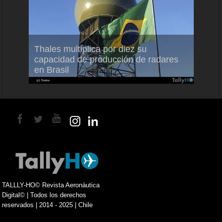
em
Thales multiplica por diez su
Ampli
ral
capacidad de producción de radares
vuelo
en Brasil
A350
TALLLY-HO© Revista Aeronáutica
Digital© | Todos los derechos
reservados | 2014 - 2025 | Chile