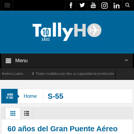
Menu
ica Latina
Thales multiplica por diez su capacidad de producción de radares en Bras
geles y Farnborough, Reino Unido
Airbus U030 Flexrotor inicia sus operaciones con
S-55
Home
60 años del Gran Puente Aéreo